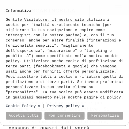
Togg
Informativa
navi
Gentile Visitatore, il nostro sito utilizza i
cookie per finalità strettamente tecniche (per
migliorare la tua navigazione e capire come
Cookie Policy
interagisci con le nostre pagine) e, con il tuo
consenso, anche per altre finalità (“interazioni e
funzionalità semplici”, “miglioramento
Uso dei cookie
dell'esperienza”, “misurazione” e “targeting e
pubblicità”) come specificato nella nostra cookie
policy. Utilizziamo anche cookie di profilazione di
www.silviascaringella.com o il “Sito”
terze parti (facebook/meta e google) che vengono
utilizza i Cookie per rendere i propri
usati anche per fornirti offerte personalizzate.
servizi semplici e efficienti per
Puoi accettare tutti i cookie o rifiutare quelli di
l’utenza che visiona le pagine di
profilazione o di terze parti. Se invece preferisci
Silvia Scaringella (artista).
personalizzare la tua scelta clicca su
"personalizza". La tua scelta può essere modificata
I cookies servono per migliorare
in qualsiasi momento nelle nostre pagine di policy.
l'esperienza di navigazione e per
Cookie Policy »
Privacy policy »
|
fornire funzionalità aggiuntive. Si
tratta di dati del tutto anonimi,
Accetta tutti
Non consentire
Personalizza
utili a scopo tecnico o statistico, e
nessuno di questi dati verrà